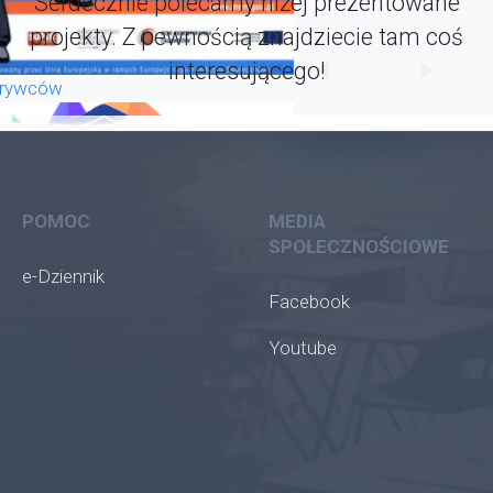
Serdecznie polecamy niżej prezentowane
projekty. Z pewnością znajdziecie tam coś
interesującego!
krywców
POMOC
MEDIA
SPOŁECZNOŚCIOWE
e-Dziennik
Facebook
Youtube
oła