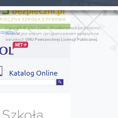
Copyright © 2026 ZSMG. Wszelkie prawa zastrzeżone.
zpiczni
Joomla!
jest wolnym oprogramowaniem wydanym na
warunkach
GNU Powszechnej Licencji Publicznej.