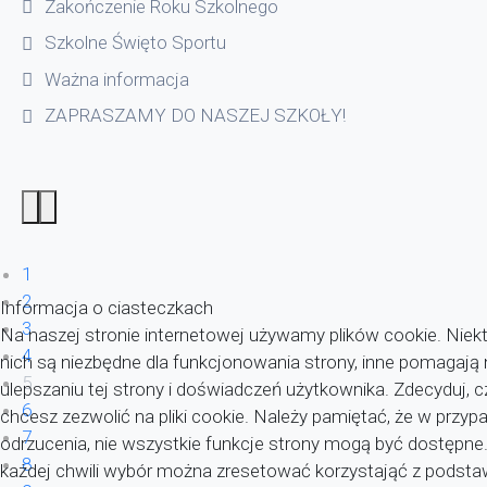
Zakończenie Roku Szkolnego
Szkolne Święto Sportu
Ważna informacja
ZAPRASZAMY DO NASZEJ SZKOŁY!
1
2
Informacja o ciasteczkach
3
Na naszej stronie internetowej używamy plików cookie. Niekt
4
nich są niezbędne dla funkcjonowania strony, inne pomagaj
5
ulepszaniu tej strony i doświadczeń użytkownika. Zdecyduj, c
6
chcesz zezwolić na pliki cookie. Należy pamiętać, że w przyp
7
odrzucenia, nie wszystkie funkcje strony mogą być dostępne
8
każdej chwili wybór można zresetować korzystająć z pods