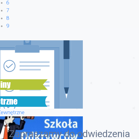
6
7
8
9
Zewnętrzne
Zapraszamy do odwiedzenia