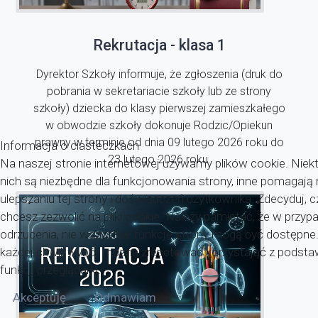
Rekrutacja - klasa 1
Dyrektor Szkoły informuje, że zgłoszenia (druk do
pobrania w sekretariacie szkoły lub ze strony
szkoły) dziecka do klasy pierwszej zamieszkałego
w obwodzie szkoły dokonuje Rodzic/Opiekun
prawny w terminie od dnia 09 lutego 2026 roku do
Informacja o ciasteczkach
23 lutego 2026 roku.
Na naszej stronie internetowej używamy plików cookie. Niekt
nich są niezbędne dla funkcjonowania strony, inne pomagaj
ulepszaniu tej strony i doświadczeń użytkownika. Zdecyduj, c
chcesz zezwolić na pliki cookie. Należy pamiętać, że w przyp
odrzucenia, nie wszystkie funkcje strony mogą być dostępne
każdej chwili wybór można zresetować korzystająć z pods
funkcji przeglądarki.
Akceptuję
Odmawiam