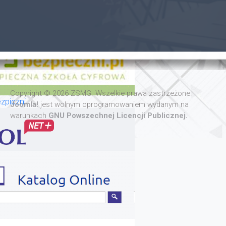
Copyright © 2026 ZSMG. Wszelkie prawa zastrzeżone.
zpiczni
Joomla!
jest wolnym oprogramowaniem wydanym na
warunkach
GNU Powszechnej Licencji Publicznej.