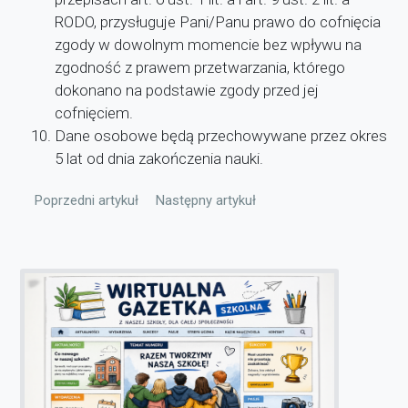
RODO, przysługuje Pani/Panu prawo do cofnięcia
zgody w dowolnym momencie bez wpływu na
zgodność z prawem przetwarzania, którego
dokonano na podstawie zgody przed jej
cofnięciem.
Dane osobowe będą przechowywane przez okres
5 lat od dnia zakończenia nauki.
Poprzedni artykuł: Deklaracje dostępności
Następny artykuł: Rada Rodziców
Poprzedni artykuł
Następny artykuł