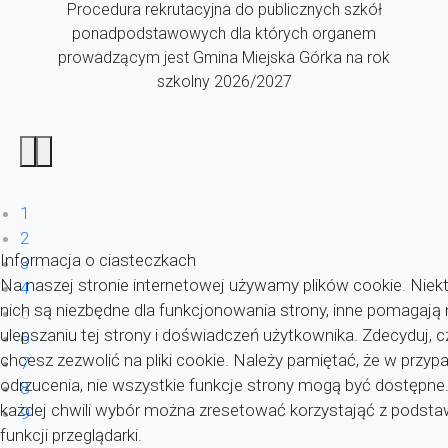
Procedura rekrutacyjna do publicznych szkół
ponadpodstawowych dla których organem
prowadzącym jest Gmina Miejska Górka na rok
szkolny 2026/2027
1
2
Informacja o ciasteczkach
3
Na naszej stronie internetowej używamy plików cookie. Niekt
4
nich są niezbędne dla funkcjonowania strony, inne pomagaj
5
ulepszaniu tej strony i doświadczeń użytkownika. Zdecyduj, c
6
chcesz zezwolić na pliki cookie. Należy pamiętać, że w przyp
7
odrzucenia, nie wszystkie funkcje strony mogą być dostępne
8
każdej chwili wybór można zresetować korzystająć z pods
9
funkcji przeglądarki.