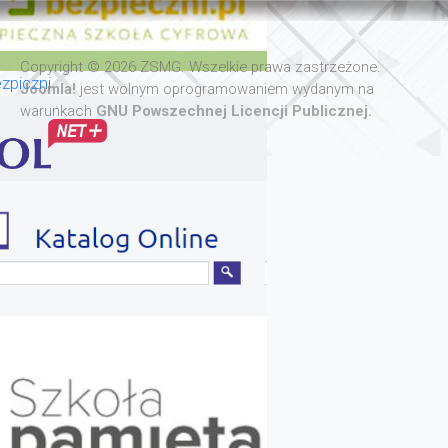
Copyright © 2026 ZSMG. Wszelkie prawa zastrzeżone.
zpiczni
Joomla!
jest wolnym oprogramowaniem wydanym na
warunkach
GNU Powszechnej Licencji Publicznej.