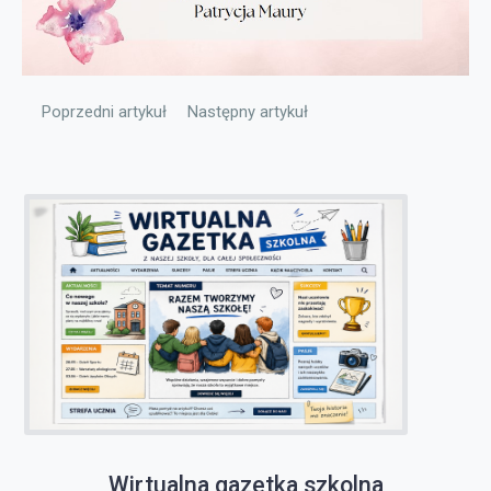
Poprzedni artykuł: Plan lekcji dla dorosłych
Następny artykuł: Plan pracy biblioteki
Poprzedni artykuł
Następny artykuł
Wirtualna gazetka szkolna