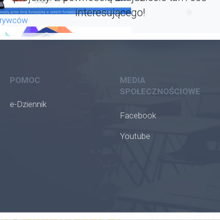
interesującego!
krywców
POMOC
MEDIA
SPOŁECZNOŚCIOWE
e-Dziennik
Facebook
Youtube
oła