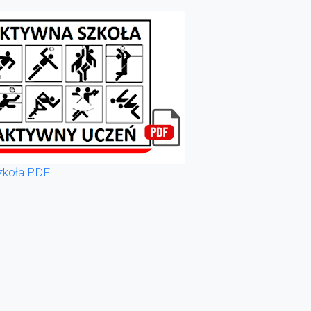
zkoła PDF