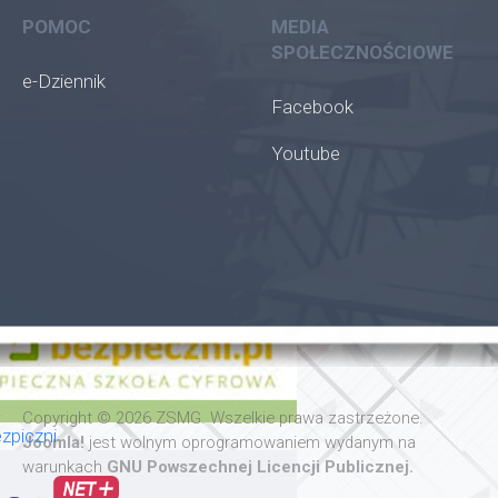
POMOC
MEDIA
SPOŁECZNOŚCIOWE
e-Dziennik
Facebook
Youtube
oła
Copyright © 2026 ZSMG. Wszelkie prawa zastrzeżone.
zpiczni
Joomla!
jest wolnym oprogramowaniem wydanym na
warunkach
GNU Powszechnej Licencji Publicznej.