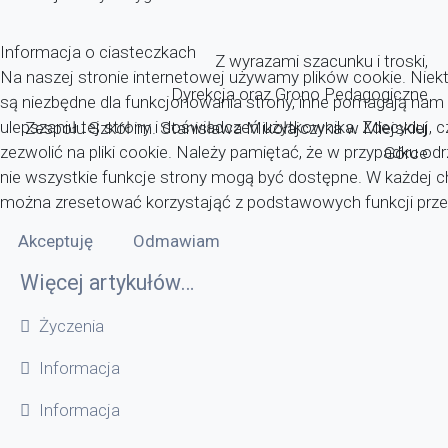
Informacja o ciasteczkach
Z wyrazami szacunku i troski,
Na naszej stronie internetowej używamy plików cookie. Niekt
Dyrekcja oraz Grono Pedagogiczne
są niezbędne dla funkcjonowania strony, inne pomagają nam
ulepszaniu tej strony i doświadczeń użytkownika. Zdecyduj, 
Zespołu Szkół im. Stanisława Mikołajczyka w Miejskiej
zezwolić na pliki cookie. Należy pamiętać, że w przypadku odr
Górce
nie wszystkie funkcje strony mogą być dostępne. W każdej c
można zresetować korzystająć z podstawowych funkcji przeg
Akceptuję
Odmawiam
Więcej artykułów…
Życzenia
Informacja
Informacja