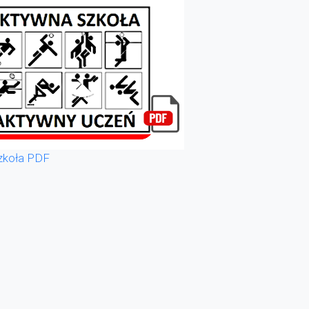
zkoła PDF