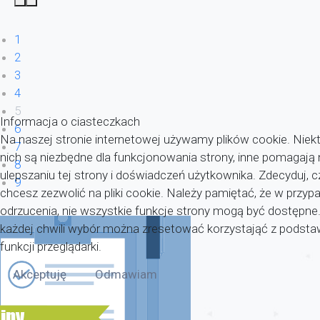
1
2
3
4
5
Informacja o ciasteczkach
6
Na naszej stronie internetowej używamy plików cookie. Niekt
7
nich są niezbędne dla funkcjonowania strony, inne pomagaj
8
ulepszaniu tej strony i doświadczeń użytkownika. Zdecyduj, c
9
chcesz zezwolić na pliki cookie. Należy pamiętać, że w przyp
odrzucenia, nie wszystkie funkcje strony mogą być dostępne
każdej chwili wybór można zresetować korzystająć z pods
funkcji przeglądarki.
Akceptuję
Odmawiam