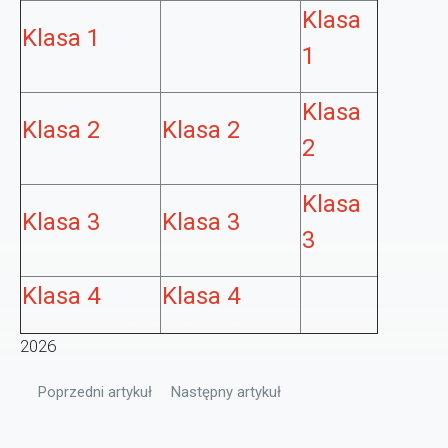
Klasa
Klasa 1
1
Klasa
Klasa 2
Klasa 2
2
Klasa
Klasa 3
Klasa 3
3
Klasa 4
Klasa 4
2026
Poprzedni artykuł: Rozpoczęcie roku szkolnego 2023/2024
Następny artykuł: Wykaz podręczników na
Poprzedni artykuł
Następny artykuł