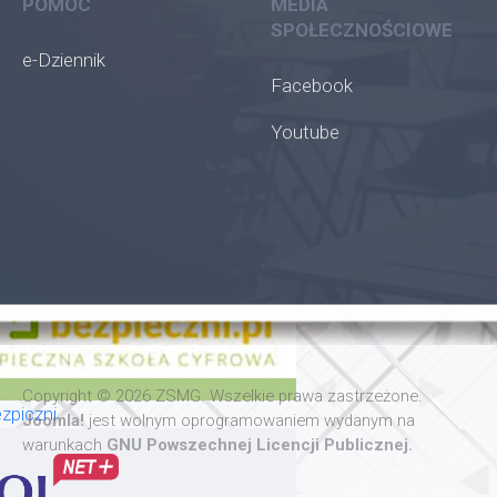
POMOC
MEDIA
SPOŁECZNOŚCIOWE
e-Dziennik
Facebook
Youtube
oła
Copyright © 2026 ZSMG. Wszelkie prawa zastrzeżone.
zpiczni
Joomla!
jest wolnym oprogramowaniem wydanym na
warunkach
GNU Powszechnej Licencji Publicznej.