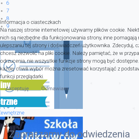
6
7
8
Informacja o ciasteczkach
9
Na naszej stronie internetowej używamy plików cookie. Niekt
nich są niezbędne dla funkcjonowania strony, inne pomagaj
ulepszaniu tej strony i doświadczeń użytkownika. Zdecyduj, c
chcesz zezwolić na pliki cookie. Należy pamiętać, że w przyp
odrzucenia, nie wszystkie funkcje strony mogą być dostępne
każdej chwili wybór można zresetować korzystająć z pods
funkcji przeglądarki.
Akceptuję
Odmawiam
Zewnętrzne
Zapraszamy do odwiedzenia