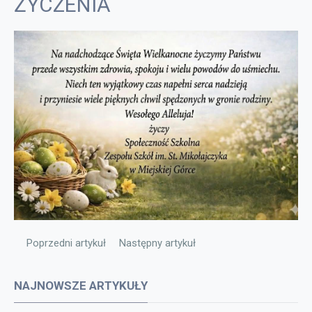
ŻYCZENIA
Poprzedni artykuł: Projekt „Przyjazna szkoła"
Następny artykuł: INFORMACJA
Poprzedni artykuł
Następny artykuł
NAJNOWSZE ARTYKUŁY