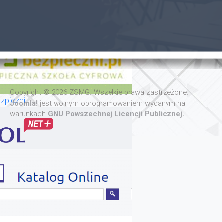
Copyright © 2026 ZSMG. Wszelkie prawa zastrzeżone.
zpiczni
Joomla!
jest wolnym oprogramowaniem wydanym na
warunkach
GNU Powszechnej Licencji Publicznej.