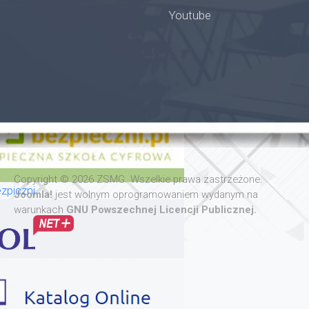
Youtube
oła
Copyright © 2026 ZSMG. Wszelkie prawa zastrzeżone.
zpiczni
Joomla!
jest wolnym oprogramowaniem wydanym na
warunkach
GNU Powszechnej Licencji Publicznej.