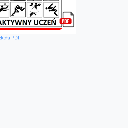
zkoła PDF