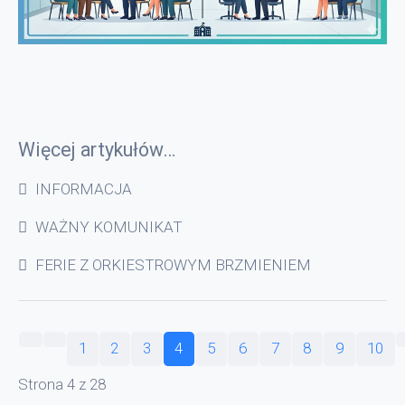
Więcej artykułów…
INFORMACJA
WAŻNY KOMUNIKAT
FERIE Z ORKIESTROWYM BRZMIENIEM
1
2
3
4
5
6
7
8
9
10
Strona 4 z 28