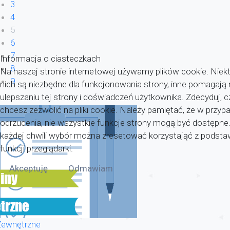
3
4
5
6
7
Informacja o ciasteczkach
8
Na naszej stronie internetowej używamy plików cookie. Niekt
9
nich są niezbędne dla funkcjonowania strony, inne pomagaj
ulepszaniu tej strony i doświadczeń użytkownika. Zdecyduj, c
chcesz zezwolić na pliki cookie. Należy pamiętać, że w przyp
odrzucenia, nie wszystkie funkcje strony mogą być dostępne
każdej chwili wybór można zresetować korzystająć z pods
funkcji przeglądarki.
Akceptuję
Odmawiam
Zewnętrzne