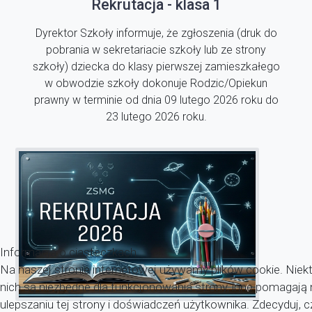
Rekrutacja - klasa 1
Dyrektor Szkoły informuje, że zgłoszenia (druk do
pobrania w sekretariacie szkoły lub ze strony
szkoły) dziecka do klasy pierwszej zamieszkałego
w obwodzie szkoły dokonuje Rodzic/Opiekun
prawny w terminie od dnia 09 lutego 2026 roku do
23 lutego 2026 roku.
Informacja o ciasteczkach
Na naszej stronie internetowej używamy plików cookie. Niekt
nich są niezbędne dla funkcjonowania strony, inne pomagaj
ulepszaniu tej strony i doświadczeń użytkownika. Zdecyduj, c