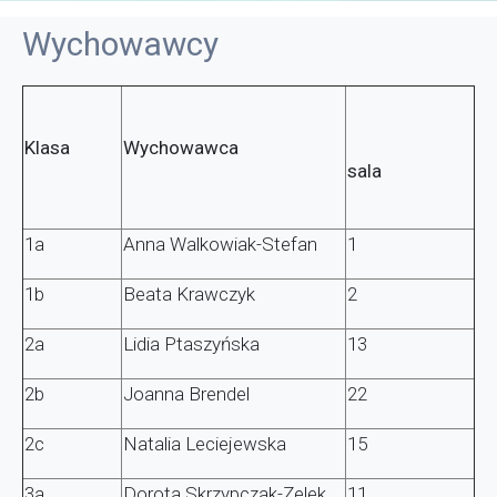
Wychowawcy
Klasa
Wychowawca
sala
1a
Anna Walkowiak-Stefan
1
1b
Beata Krawczyk
2
2a
Lidia Ptaszyńska
13
2b
Joanna Brendel
22
2c
Natalia Leciejewska
15
3a
Dorota Skrzypczak-Zelek
11