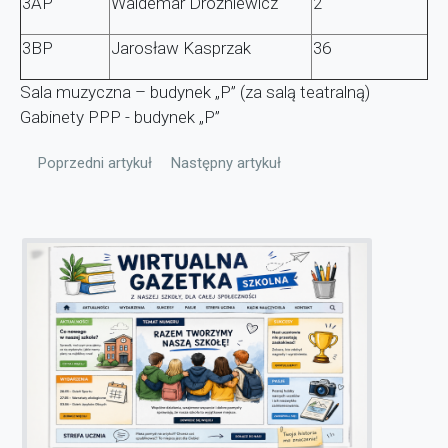
3AP
Waldemar Dróżniewicz
2
3BP
Jarosław Kasprzak
36
Sala muzyczna – budynek „P” (za salą teatralną)
Gabinety PPP - budynek „P”
Poprzedni artykuł: Samorząd uczniowski
Następny artykuł: Grono pedagogiczne
Poprzedni artykuł
Następny artykuł