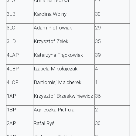
3LA
Anna Barteczka
47
3LB
Karolina Wolny
30
3LC
Adam Piotrowiak
29
3LD
Krzysztof Zelek
35
4LAP
Katarzyna Frąckowiak
39
4LBP
Izabela Mikołajczak
4
4LCP
Bartłomiej Malcherek
1
1AP
Krzysztof Brzeskwiniewicz
36
1BP
Agnieszka Pietrula
2
2AP
Rafał Ryś
30