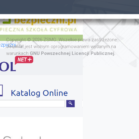
Copyright © 2026 ZSMG. Wszelkie prawa zastrzeżone.
zpiczni
Joomla!
jest wolnym oprogramowaniem wydanym na
warunkach
GNU Powszechnej Licencji Publicznej.