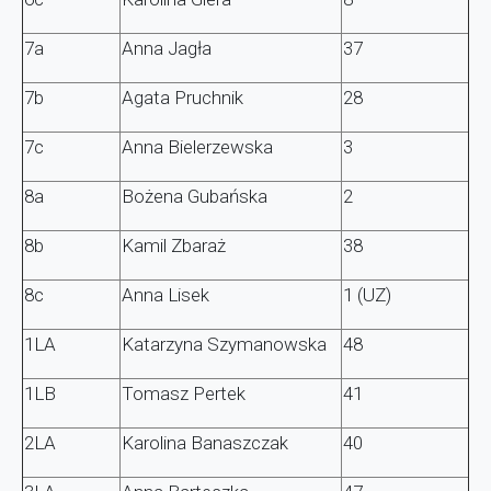
7a
Anna Jagła
37
7b
Agata Pruchnik
28
7c
Anna Bielerzewska
3
8a
Bożena Gubańska
2
8b
Kamil Zbaraż
38
8c
Anna Lisek
1 (UZ)
1LA
Katarzyna Szymanowska
48
1LB
Tomasz Pertek
41
2LA
Karolina Banaszczak
40