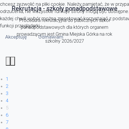
chcesz zezwolić na pliki cookie. Należy pamiętać, że w przyp
Rekrutacja - szkoły ponadpodstawowe
odrzucenia, nie wszystkie funkcje strony mogą być dostępne
każdej chwili wybór można zresetować korzystająć z pods
Procedura rekrutacyjna do publicznych szkół
funkcji przeglądarki.
ponadpodstawowych dla których organem
prowadzącym jest Gmina Miejska Górka na rok
Akceptuję
Odmawiam
szkolny 2026/2027
1
2
3
4
5
6
7