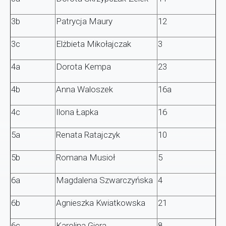
3b
Patrycja Maury
12
3c
Elżbieta Mikołajczak
3
4a
Dorota Kempa
23
4b
Anna Waloszek
16a
4c
Ilona Łapka
16
5a
Renata Ratajczyk
10
5b
Romana Musioł
5
6a
Magdalena Szwarczyńska
4
6b
Agnieszka Kwiatkowska
21
6c
Karolina Giera
8