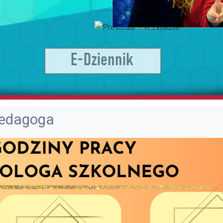
.
pedagoga