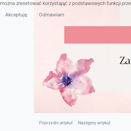
można zresetować korzystająć z podstawowych funkcji przeg
Akceptuję
Odmawiam
Poprzedni artykuł: Plan lekcji dla dorosłych
Następny artykuł: Plan pracy
Poprzedni artykuł
Następny artykuł