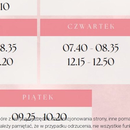
óre z nich są niezbędne dla funkcjonowania strony, inne pom
 Należy pamiętać, że w przypadku odrzucenia, nie wszystkie f