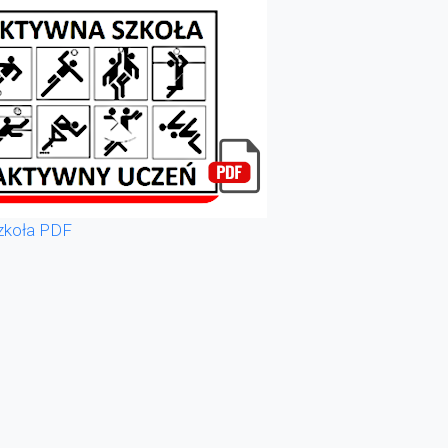
zkoła PDF