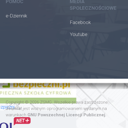
POMOC
MEDIA
SPOŁECZNOŚCIOWE
e-Dziennik
Facebook
Youtube
oła
Copyright © 2026 ZSMG. Wszelkie prawa zastrzeżone.
zpiczni
Joomla!
jest wolnym oprogramowaniem wydanym na
warunkach
GNU Powszechnej Licencji Publicznej.