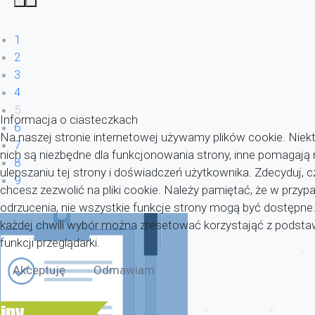
1
2
3
4
5
Informacja o ciasteczkach
6
Na naszej stronie internetowej używamy plików cookie. Niekt
7
nich są niezbędne dla funkcjonowania strony, inne pomagaj
8
ulepszaniu tej strony i doświadczeń użytkownika. Zdecyduj, c
9
chcesz zezwolić na pliki cookie. Należy pamiętać, że w przyp
odrzucenia, nie wszystkie funkcje strony mogą być dostępne
każdej chwili wybór można zresetować korzystająć z pods
funkcji przeglądarki.
Akceptuję
Odmawiam