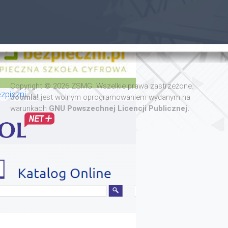
Copyright © 2026 ZSMG. Wszelkie prawa zastrzeżone.
zpiczni
Joomla!
jest wolnym oprogramowaniem wydanym na
warunkach
GNU Powszechnej Licencji Publicznej.