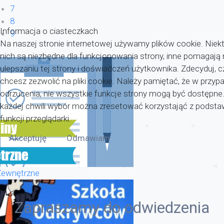
7
8
Informacja o ciasteczkach
9
Na naszej stronie internetowej używamy plików cookie. Niekt
nich są niezbędne dla funkcjonowania strony, inne pomagaj
ulepszaniu tej strony i doświadczeń użytkownika. Zdecyduj, c
chcesz zezwolić na pliki cookie. Należy pamiętać, że w przyp
odrzucenia, nie wszystkie funkcje strony mogą być dostępne
każdej chwili wybór można zresetować korzystająć z pods
funkcji przeglądarki.
Akceptuję
Odmawiam
Zewnętrzne
Zapraszamy do odwiedzenia