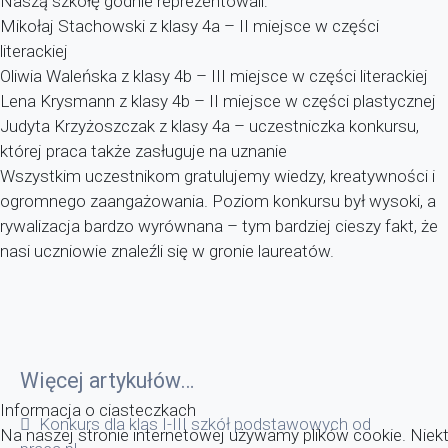
Naszą szkołę godnie reprezentowali:
Mikołaj Stachowski z klasy 4a – II miejsce w części
literackiej
Oliwia Waleńska z klasy 4b – III miejsce w części literackiej
Lena Krysmann z klasy 4b – II miejsce w części plastycznej
Judyta Krzyżoszczak z klasy 4a – uczestniczka konkursu,
której praca także zasługuje na uznanie
Wszystkim uczestnikom gratulujemy wiedzy, kreatywności i
ogromnego zaangażowania. Poziom konkursu był wysoki, a
rywalizacja bardzo wyrównana – tym bardziej cieszy fakt, że
nasi uczniowie znaleźli się w gronie laureatów.
Więcej artykułów…
Informacja o ciasteczkach
Konkurs dla klas I-III szkół podstawowych od
Na naszej stronie internetowej używamy plików cookie. Niekt