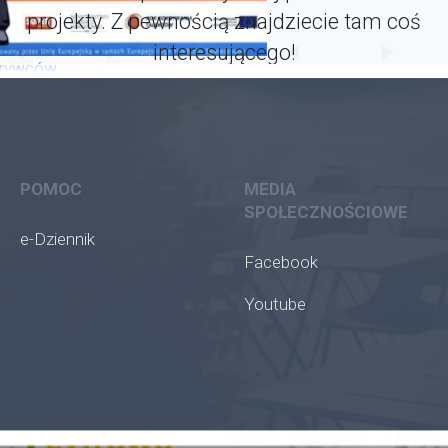
projekty. Z pewnością znajdziecie tam coś
interesującego!
krywców
POMOC
MEDIA
SPOŁECZNOŚCIOWE
e-Dziennik
Facebook
Youtube
oła