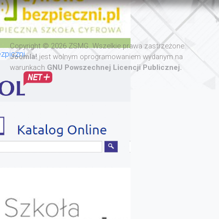
Copyright © 2026 ZSMG. Wszelkie prawa zastrzeżone.
zpiczni
Joomla!
jest wolnym oprogramowaniem wydanym na
warunkach
GNU Powszechnej Licencji Publicznej.