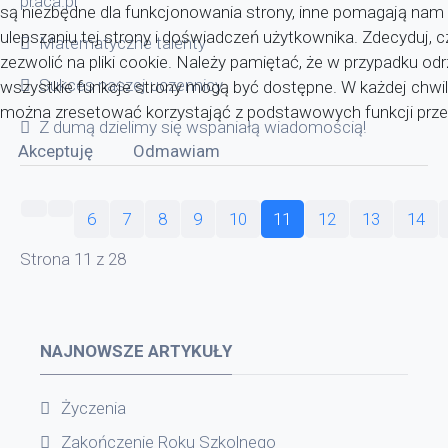
praca.pl
są niezbędne dla funkcjonowania strony, inne pomagają nam
ulepszaniu tej strony i doświadczeń użytkownika. Zdecyduj, 
Matematyczne talenty
zezwolić na pliki cookie. Należy pamiętać, że w przypadku odr
Sukces naszej uczennicy
wszystkie funkcje strony mogą być dostępne. W każdej chwil
można zresetować korzystająć z podstawowych funkcji przeg
Z dumą dzielimy się wspaniałą wiadomością!
Akceptuję
Odmawiam
6
7
8
9
10
11
12
13
14
Strona 11 z 28
NAJNOWSZE ARTYKUŁY
Życzenia
Zakończenie Roku Szkolnego