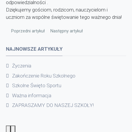
odpowiedzialności .
Dziękujemy gościom, rodzicom, nauczycielom i
uczniom za wspólne świętowanie tego ważnego dnia!
Poprzedni artykuł: Informacja
Następny artykuł: Październik Międzynaro
Poprzedni artykuł
Następny artykuł
NAJNOWSZE ARTYKUŁY
Życzenia
Zakończenie Roku Szkolnego
Szkolne Święto Sportu
Ważna informacja
ZAPRASZAMY DO NASZEJ SZKOŁY!