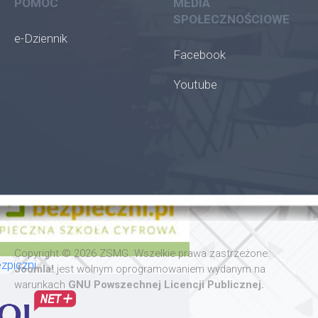
POMOC
MEDIA
SPOŁECZNOŚCIOWE
e-Dziennik
Facebook
Youtube
oła
Copyright © 2026 ZSMG. Wszelkie prawa zastrzeżone.
zpiczni
Joomla!
jest wolnym oprogramowaniem wydanym na
warunkach
GNU Powszechnej Licencji Publicznej.