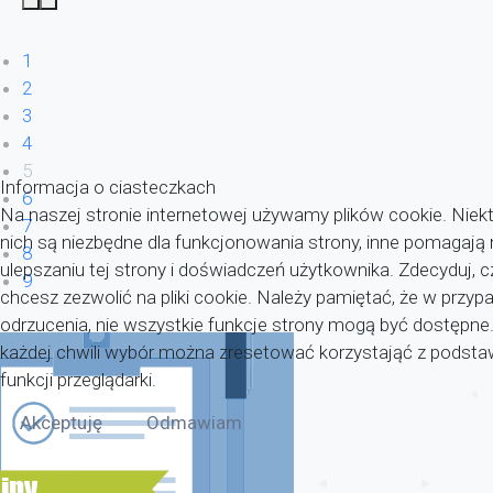
1
2
3
4
5
Informacja o ciasteczkach
6
Na naszej stronie internetowej używamy plików cookie. Niekt
7
nich są niezbędne dla funkcjonowania strony, inne pomagaj
8
ulepszaniu tej strony i doświadczeń użytkownika. Zdecyduj, c
9
chcesz zezwolić na pliki cookie. Należy pamiętać, że w przyp
odrzucenia, nie wszystkie funkcje strony mogą być dostępne
każdej chwili wybór można zresetować korzystająć z pods
funkcji przeglądarki.
Akceptuję
Odmawiam