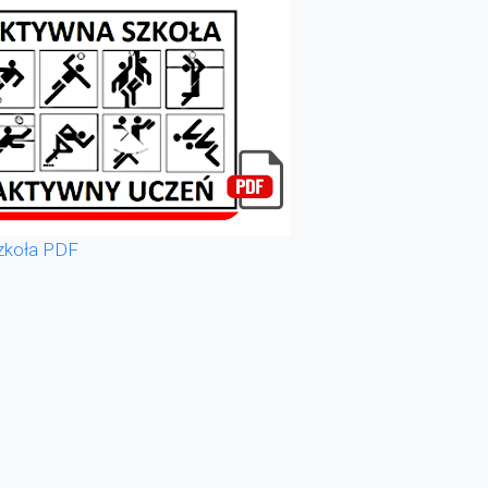
zkoła PDF