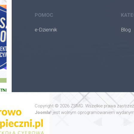
POMOC
KATE
e-Dziennik
Blog
Copyright © 2026 ZSMG. Wszelkie prawa zastrze
Joomla!
jest wolnym oprogramowaniem wydanym