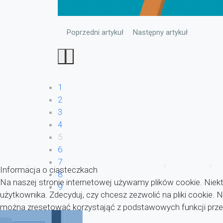
Poprzedni artykuł: INFORMACJA
Następny artykuł: Informac
Poprzedni artykuł
Następny artykuł
1
2
3
4
5
6
7
Informacja o ciasteczkach
8
Na naszej stronie internetowej używamy plików cookie. Niekt
9
użytkownika. Zdecyduj, czy chcesz zezwolić na pliki cookie.
można zresetować korzystająć z podstawowych funkcji przeg