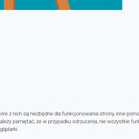
ja
óre z nich są niezbędne dla funkcjonowania strony, inne pom
 Należy pamiętać, że w przypadku odrzucenia, nie wszystkie f
lądarki.