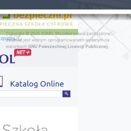
Copyright © 2026 ZSMG. Wszelkie prawa zastrzeżone.
zpiczni
Joomla!
jest wolnym oprogramowaniem wydanym na
warunkach
GNU Powszechnej Licencji Publicznej.