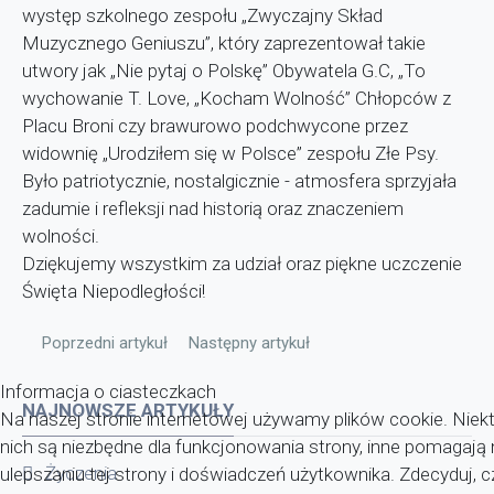
występ szkolnego zespołu „Zwyczajny Skład
Muzycznego Geniuszu”, który zaprezentował takie
utwory jak „Nie pytaj o Polskę” Obywatela G.C, „To
wychowanie T. Love, „Kocham Wolność” Chłopców z
Placu Broni czy brawurowo podchwycone przez
widownię „Urodziłem się w Polsce” zespołu Złe Psy.
Było patriotycznie, nostalgicznie - atmosfera sprzyjała
zadumie i refleksji nad historią oraz znaczeniem
wolności.
Dziękujemy wszystkim za udział oraz piękne uczczenie
Święta Niepodległości!
Poprzedni artykuł: Nowe logo naszej szkoły
Następny artykuł: INFORMACJA
Poprzedni artykuł
Następny artykuł
Informacja o ciasteczkach
NAJNOWSZE ARTYKUŁY
Na naszej stronie internetowej używamy plików cookie. Niekt
nich są niezbędne dla funkcjonowania strony, inne pomagaj
Życzenia
ulepszaniu tej strony i doświadczeń użytkownika. Zdecyduj, c