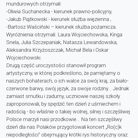
mundurowych otrzymali:
-Oliwia Suchanecka - kierunek prawno-policyjny,
-Jakub Piątkowski - kierunek służba więzienna ,
-Bartosz Waściński – kierunek służba pożarnicza.
Wyróżnienia otrzymali: Laura Wojciechowska, Kinga
Snela, Julia Szczepaniak, Natasza Lewandowska,
Aleksandra Krzyżoszczak, Michał Bela i Oskar
Wojciechowski.
Drugą część uroczystości stanowił program
artystyczny, w której podkreślono, że pamiętamy o
naszych bohaterach, o ich walce za swój kraj, za biało-
czerwone barwy, swój język, za swoje rodziny… Jednak
zamiast smutku i zadumy, uczniowie naszej szkoły
zaproponowali, by spędzić ten dzień z uśmiechem i
radością - bo właśnie o takiej wolnej, silnej i szczęśliwej
Polsce marzyli nasi przodkowie… Na ten szczęśliwy
dzień dla nas Polaków przygotowali koncert „Ro(c)k
niepodległości” obejmujący krótki rys historyczny oraz