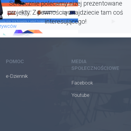
Serdecznie polecamy niżej prezentowane
projekty. Z pewnością znajdziecie tam coś
interesującego!
krywców
POMOC
MEDIA
SPOŁECZNOŚCIOWE
e-Dziennik
Facebook
Youtube
oła