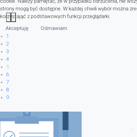
cookie. Należy pamiętać, że w przypadku odrzucenia, nie wsz
strony mogą być dostępne. W każdej chwili wybór można zr
korzystająć z podstawowych funkcji przeglądarki.
Akceptuję
Odmawiam
1
2
3
4
5
6
7
8
9