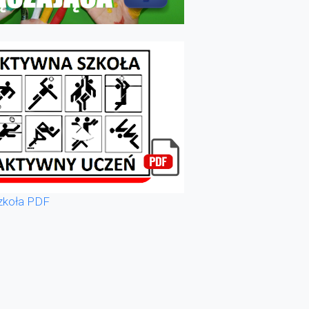
zkoła PDF