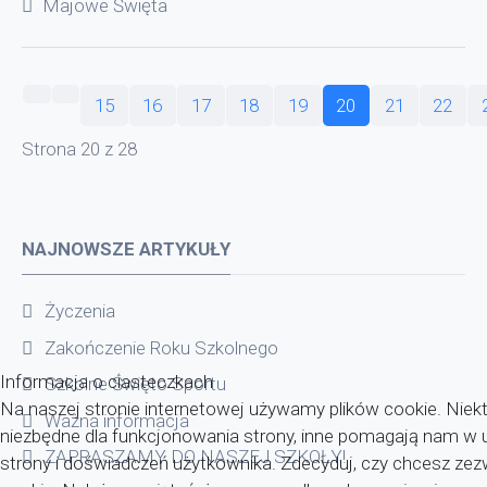
Majowe Święta
15
16
17
18
19
20
21
22
Strona 20 z 28
NAJNOWSZE ARTYKUŁY
Życzenia
Zakończenie Roku Szkolnego
Informacja o ciasteczkach
Szkolne Święto Sportu
Na naszej stronie internetowej używamy plików cookie. Niekt
Ważna informacja
niezbędne dla funkcjonowania strony, inne pomagają nam w u
ZAPRASZAMY DO NASZEJ SZKOŁY!
strony i doświadczeń użytkownika. Zdecyduj, czy chcesz zezwo