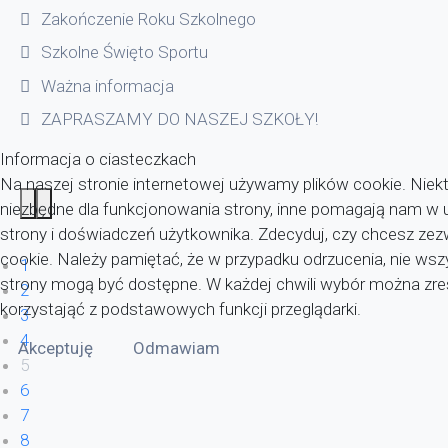
Zakończenie Roku Szkolnego
Szkolne Święto Sportu
Ważna informacja
ZAPRASZAMY DO NASZEJ SZKOŁY!
Informacja o ciasteczkach
Na naszej stronie internetowej używamy plików cookie. Niekt
niezbędne dla funkcjonowania strony, inne pomagają nam w u
strony i doświadczeń użytkownika. Zdecyduj, czy chcesz zezwo
cookie. Należy pamiętać, że w przypadku odrzucenia, nie wsz
1
strony mogą być dostępne. W każdej chwili wybór można zr
2
korzystająć z podstawowych funkcji przeglądarki.
3
4
Akceptuję
Odmawiam
5
6
7
8