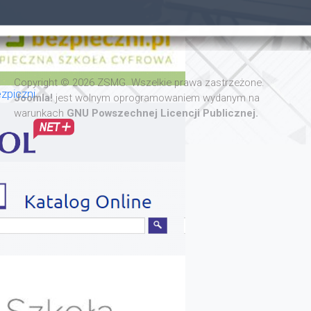
Copyright © 2026 ZSMG. Wszelkie prawa zastrzeżone.
zpiczni
Joomla!
jest wolnym oprogramowaniem wydanym na
warunkach
GNU Powszechnej Licencji Publicznej.