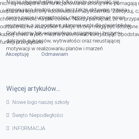
Nasza stypendystka nie tylko może pochwalić się
nich są niezbędne dla funkcjonowania strony, inne pomagaj
imponującą średnią ocen, lecz także aktywnie rozwija
ulepszaniu tej strony i doświadczeń użytkownika. Zdecyduj, c
swoje pasje i umiejętności, chętnie podejmuje nowe
chcesz zezwolić na pliki cookie. Należy pamiętać, że w przyp
wyzwania, a jej postawa stanowi wzór dla rówieśników.
odrzucenia, nie wszystkie funkcje strony mogą być dostępne
Gratulujemy tak wspaniałego osiągnięcia i życzymy
każdej chwili wybór można zresetować korzystająć z pods
dalszych sukcesów, wytrwałości oraz nieustającej
funkcji przeglądarki.
motywacji w realizowaniu planów i marzeń
Akceptuję
Odmawiam
Więcej artykułów…
Nowe logo naszej szkoły
Święto Niepodległości
INFORMACJA