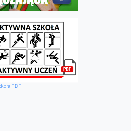
zkoła PDF