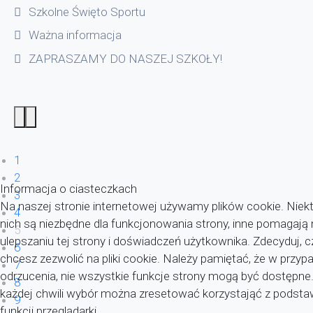
Szkolne Święto Sportu
Ważna informacja
ZAPRASZAMY DO NASZEJ SZKOŁY!
1
2
Informacja o ciasteczkach
3
Na naszej stronie internetowej używamy plików cookie. Niekt
4
nich są niezbędne dla funkcjonowania strony, inne pomagaj
5
ulepszaniu tej strony i doświadczeń użytkownika. Zdecyduj, c
6
chcesz zezwolić na pliki cookie. Należy pamiętać, że w przyp
7
odrzucenia, nie wszystkie funkcje strony mogą być dostępne
8
każdej chwili wybór można zresetować korzystająć z pods
9
funkcji przeglądarki.