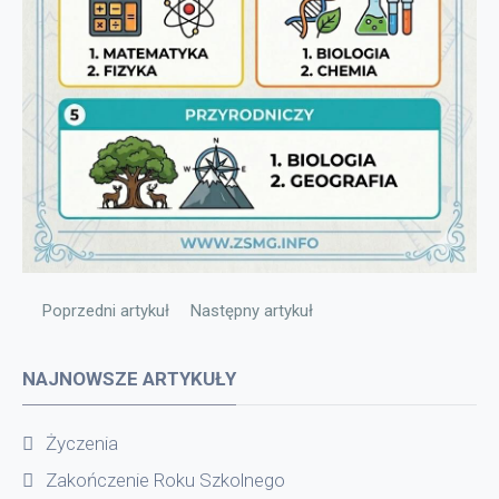
Poprzedni artykuł: Ważna informacja
Następny artykuł: INFORMACJA
Poprzedni artykuł
Następny artykuł
NAJNOWSZE ARTYKUŁY
Życzenia
Zakończenie Roku Szkolnego