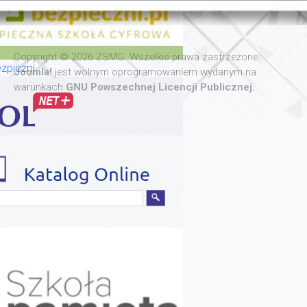
Copyright © 2026 ZSMG. Wszelkie prawa zastrzeżone.
zpiczni
Joomla!
jest wolnym oprogramowaniem wydanym na
warunkach
GNU Powszechnej Licencji Publicznej.