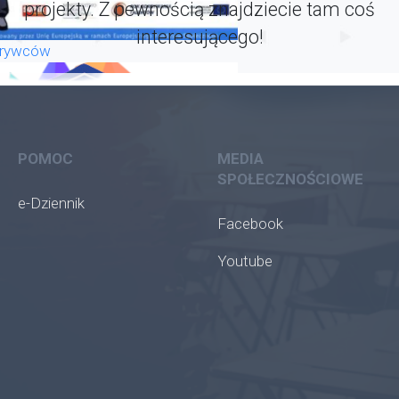
projekty. Z pewnością znajdziecie tam coś
interesującego!
krywców
POMOC
MEDIA
SPOŁECZNOŚCIOWE
e-Dziennik
Facebook
Youtube
oła