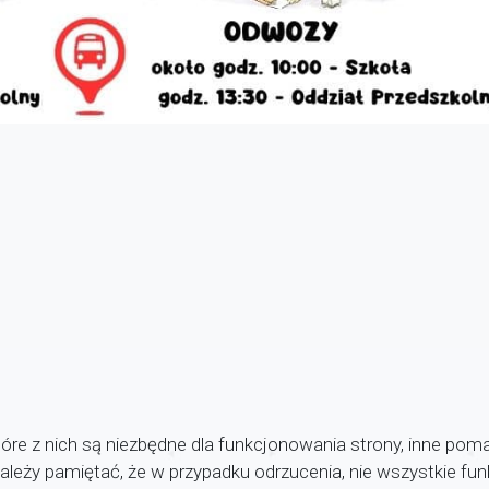
orskie Pióro” rozstrzygnięty.
odręczników na rok szkolny 2026-2027
óre z nich są niezbędne dla funkcjonowania strony, inne pom
 Należy pamiętać, że w przypadku odrzucenia, nie wszystkie f