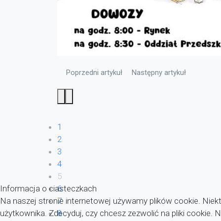
Poprzedni artykuł: Konkurs kaligraficzny „O Dyrekt
Następny artykuł: Wykaz p
Poprzedni artykuł
Następny artykuł
1
2
3
4
5
Informacja o ciasteczkach
6
Na naszej stronie internetowej używamy plików cookie. Niekt
7
użytkownika. Zdecyduj, czy chcesz zezwolić na pliki cookie.
8