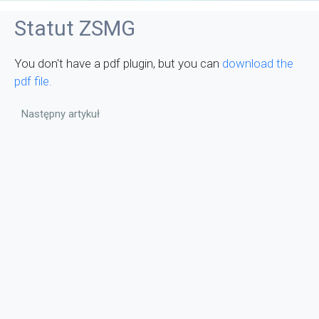
Statut ZSMG
You don't have a pdf plugin, but you can
download the
pdf file.
Następny artykuł: Świetlica szkolna
Następny artykuł