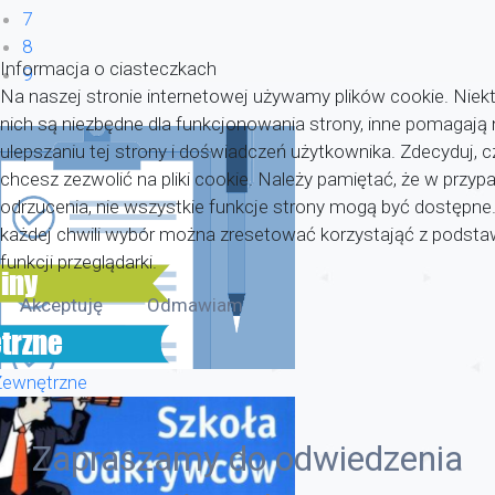
7
8
Informacja o ciasteczkach
9
Na naszej stronie internetowej używamy plików cookie. Niekt
nich są niezbędne dla funkcjonowania strony, inne pomagaj
ulepszaniu tej strony i doświadczeń użytkownika. Zdecyduj, c
chcesz zezwolić na pliki cookie. Należy pamiętać, że w przyp
odrzucenia, nie wszystkie funkcje strony mogą być dostępne
każdej chwili wybór można zresetować korzystająć z pods
funkcji przeglądarki.
Akceptuję
Odmawiam
Zewnętrzne
Zapraszamy do odwiedzenia