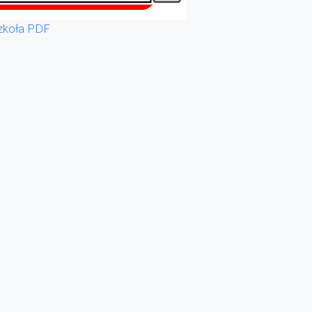
zkoła PDF