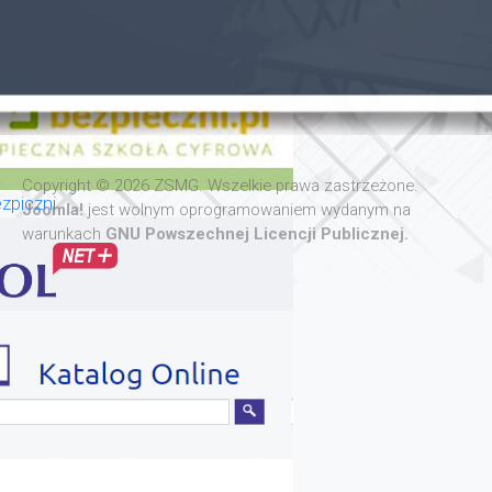
Copyright © 2026 ZSMG. Wszelkie prawa zastrzeżone.
zpiczni
Joomla!
jest wolnym oprogramowaniem wydanym na
warunkach
GNU Powszechnej Licencji Publicznej.