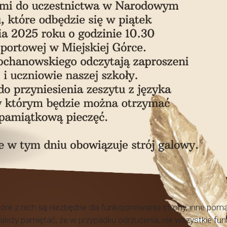
óre z nich są niezbędne dla funkcjonowania strony, inne pom
 Należy pamiętać, że w przypadku odrzucenia, nie wszystkie f