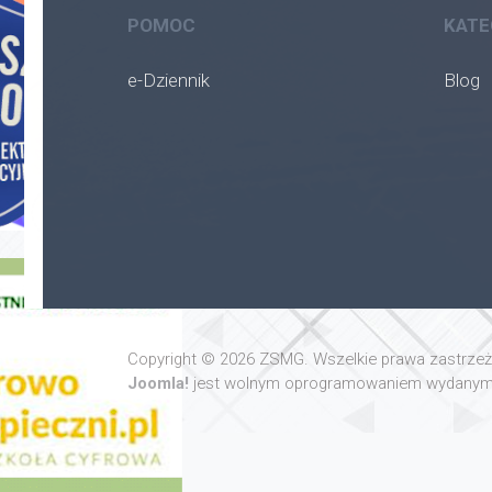
POMOC
KATE
e-Dziennik
Blog
Copyright © 2026 ZSMG. Wszelkie prawa zastrze
Joomla!
jest wolnym oprogramowaniem wydanym