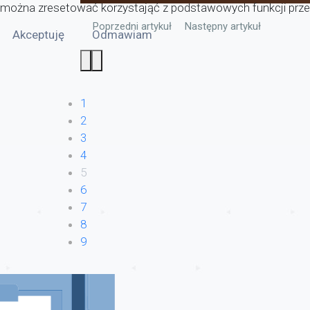
można zresetować korzystająć z podstawowych funkcji przeg
Poprzedni artykuł: Zmiana rozkładu godzin autob
Następny artykuł: Zebrania
Poprzedni artykuł
Następny artykuł
Akceptuję
Odmawiam
1
2
3
4
5
6
7
8
9