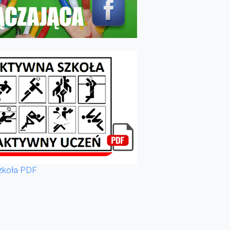
zkoła PDF