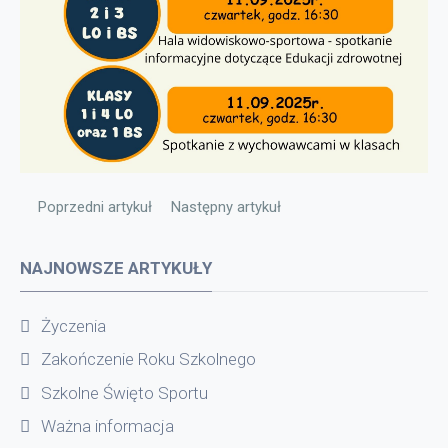
Poprzedni artykuł: Narodowe czytanie
Następny artykuł: KOMUNIKAT
Poprzedni artykuł
Następny artykuł
NAJNOWSZE ARTYKUŁY
Życzenia
Zakończenie Roku Szkolnego
Szkolne Święto Sportu
Ważna informacja