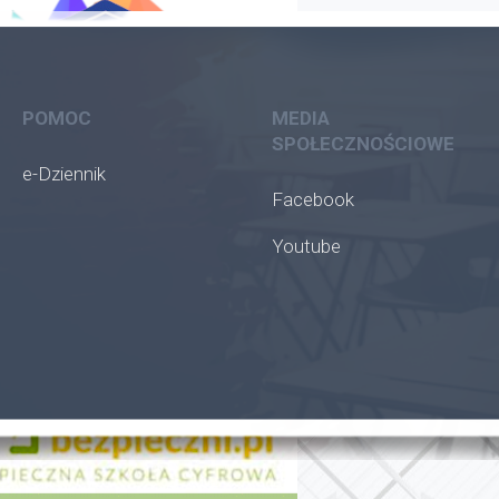
POMOC
MEDIA
SPOŁECZNOŚCIOWE
e-Dziennik
Facebook
Youtube
oła