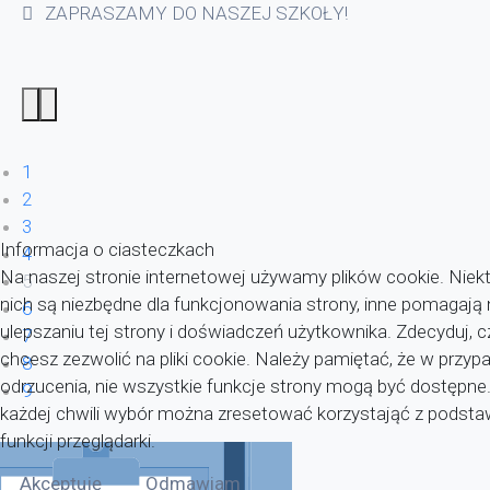
ZAPRASZAMY DO NASZEJ SZKOŁY!
1
2
3
Informacja o ciasteczkach
4
Na naszej stronie internetowej używamy plików cookie. Niekt
5
nich są niezbędne dla funkcjonowania strony, inne pomagaj
6
ulepszaniu tej strony i doświadczeń użytkownika. Zdecyduj, c
7
chcesz zezwolić na pliki cookie. Należy pamiętać, że w przyp
8
odrzucenia, nie wszystkie funkcje strony mogą być dostępne
9
każdej chwili wybór można zresetować korzystająć z pods
funkcji przeglądarki.
Akceptuję
Odmawiam