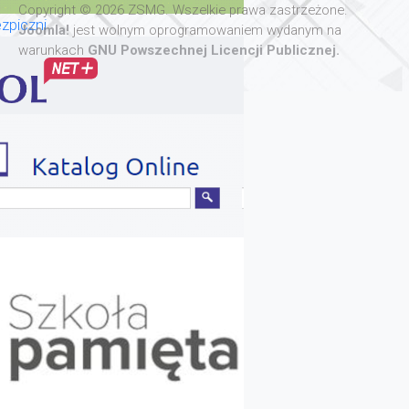
Copyright © 2026 ZSMG. Wszelkie prawa zastrzeżone.
zpiczni
Joomla!
jest wolnym oprogramowaniem wydanym na
warunkach
GNU Powszechnej Licencji Publicznej.