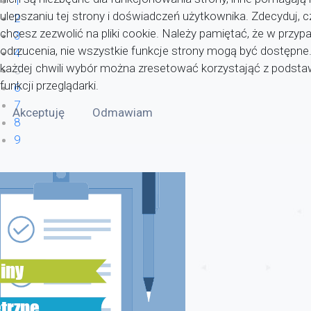
1
ulepszaniu tej strony i doświadczeń użytkownika. Zdecyduj, c
2
chcesz zezwolić na pliki cookie. Należy pamiętać, że w przyp
3
odrzucenia, nie wszystkie funkcje strony mogą być dostępne
4
każdej chwili wybór można zresetować korzystająć z pods
5
funkcji przeglądarki.
6
7
Akceptuję
Odmawiam
8
9