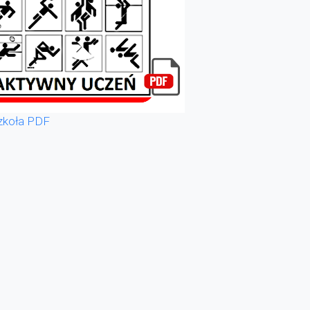
zkoła PDF