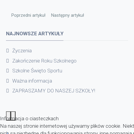
Poprzedni artykuł: Łowili ryby
Następny artykuł: XV Gminny Konkurs Baś
Poprzedni artykuł
Następny artykuł
NAJNOWSZE ARTYKUŁY
Życzenia
Zakończenie Roku Szkolnego
Szkolne Święto Sportu
Ważna informacja
ZAPRASZAMY DO NASZEJ SZKOŁY!
Informacja o ciasteczkach
Na naszej stronie internetowej używamy plików cookie. Niekt
nich są niezbędne dla funkcjonowania strony, inne pomagaj