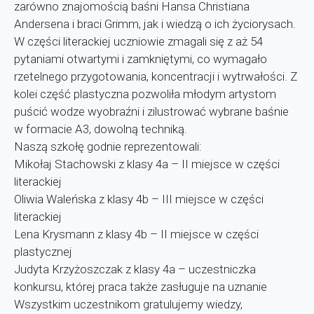
zarówno znajomością baśni Hansa Christiana
Andersena i braci Grimm, jak i wiedzą o ich życiorysach.
W części literackiej uczniowie zmagali się z aż 54
pytaniami otwartymi i zamkniętymi, co wymagało
rzetelnego przygotowania, koncentracji i wytrwałości. Z
kolei część plastyczna pozwoliła młodym artystom
puścić wodze wyobraźni i zilustrować wybrane baśnie
w formacie A3, dowolną techniką.
Naszą szkołę godnie reprezentowali:
Mikołaj Stachowski z klasy 4a – II miejsce w części
literackiej
Oliwia Waleńska z klasy 4b – III miejsce w części
literackiej
Lena Krysmann z klasy 4b – II miejsce w części
plastycznej
Judyta Krzyżoszczak z klasy 4a – uczestniczka
konkursu, której praca także zasługuje na uznanie
Wszystkim uczestnikom gratulujemy wiedzy,