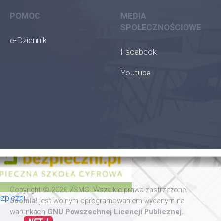
POMOC
MEDIA
SPOŁECZNOŚCIOWE
e-Dziennik
Facebook
Youtube
oła
Copyright © 2026 ZSMG. Wszelkie prawa zastrzeżone.
zpiczni
Joomla!
jest wolnym oprogramowaniem wydanym na
warunkach
GNU Powszechnej Licencji Publicznej.