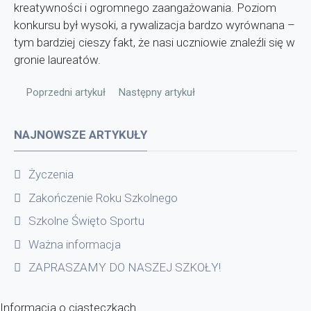
kreatywności i ogromnego zaangażowania. Poziom
konkursu był wysoki, a rywalizacja bardzo wyrównana –
tym bardziej cieszy fakt, że nasi uczniowie znaleźli się w
gronie laureatów.
Poprzedni artykuł: Tenisowe turnieje
Następny artykuł: Konkurs dla klas I-III 
Poprzedni artykuł
Następny artykuł
NAJNOWSZE ARTYKUŁY
Życzenia
Zakończenie Roku Szkolnego
Szkolne Święto Sportu
Ważna informacja
ZAPRASZAMY DO NASZEJ SZKOŁY!
Informacja o ciasteczkach