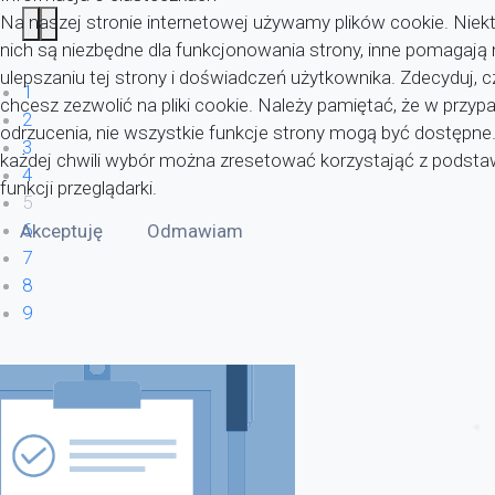
Na naszej stronie internetowej używamy plików cookie. Niekt
nich są niezbędne dla funkcjonowania strony, inne pomagaj
ulepszaniu tej strony i doświadczeń użytkownika. Zdecyduj, c
1
chcesz zezwolić na pliki cookie. Należy pamiętać, że w przyp
2
odrzucenia, nie wszystkie funkcje strony mogą być dostępne
3
każdej chwili wybór można zresetować korzystająć z pods
4
funkcji przeglądarki.
5
6
Akceptuję
Odmawiam
7
8
9