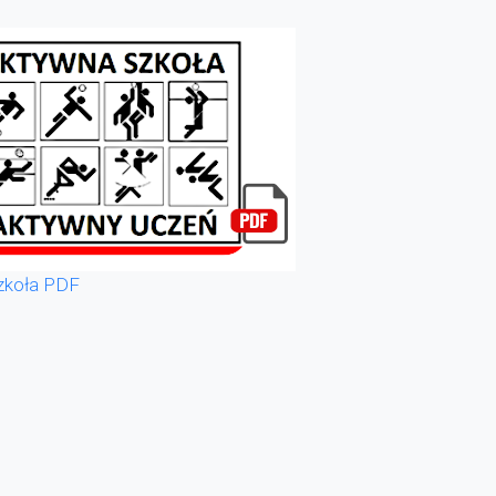
zkoła PDF