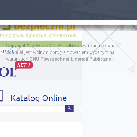
Copyright © 2026 ZSMG. Wszelkie prawa zastrzeżone.
zpiczni
Joomla!
jest wolnym oprogramowaniem wydanym na
warunkach
GNU Powszechnej Licencji Publicznej.