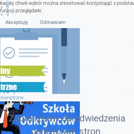
każdej chwili wybór można zresetować korzystająć z pods
8
funkcji przeglądarki.
9
Akceptuję
Odmawiam
Zewnętrzne
Zapraszamy do odwiedzenia
poniższych stron.