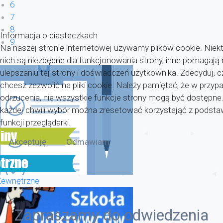
6
7
8
Informacja o ciasteczkach
9
Na naszej stronie internetowej używamy plików cookie. Niekt
nich są niezbędne dla funkcjonowania strony, inne pomagaj
ulepszaniu tej strony i doświadczeń użytkownika. Zdecyduj, c
chcesz zezwolić na pliki cookie. Należy pamiętać, że w przyp
odrzucenia, nie wszystkie funkcje strony mogą być dostępne
każdej chwili wybór można zresetować korzystająć z pods
funkcji przeglądarki.
Akceptuję
Odmawiam
Zewnętrzne
Zapraszamy do odwiedzenia