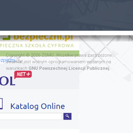
Copyright © 2026 ZSMG. Wszelkie prawa zastrzeżone.
zpiczni
Joomla!
jest wolnym oprogramowaniem wydanym na
warunkach
GNU Powszechnej Licencji Publicznej.