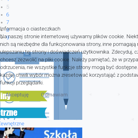
5
6
7
Informacja o ciasteczkach
8
Na naszej stronie internetowej używamy plików cookie. Niekt
9
nich są niezbędne dla funkcjonowania strony, inne pomagaj
ulepszaniu tej strony i doświadczeń użytkownika. Zdecyduj, c
chcesz zezwolić na pliki cookie. Należy pamiętać, że w przyp
odrzucenia, nie wszystkie funkcje strony mogą być dostępne
każdej chwili wybór można zresetować korzystająć z pods
funkcji przeglądarki.
Akceptuję
Odmawiam
Zewnętrzne