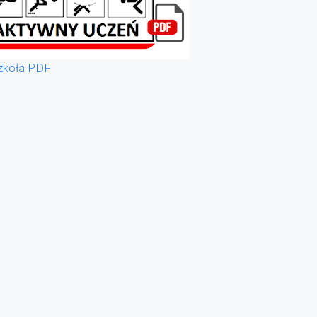
zkoła PDF