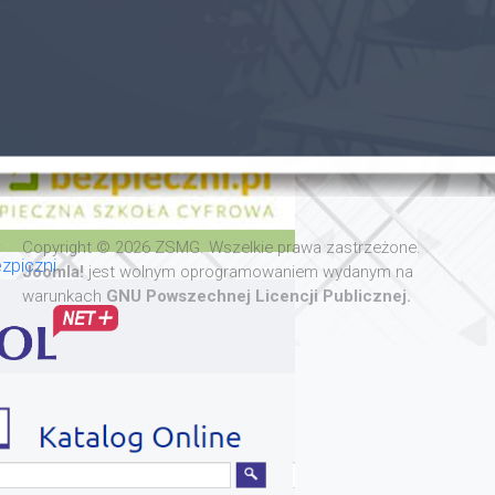
Copyright © 2026 ZSMG. Wszelkie prawa zastrzeżone.
zpiczni
Joomla!
jest wolnym oprogramowaniem wydanym na
warunkach
GNU Powszechnej Licencji Publicznej.