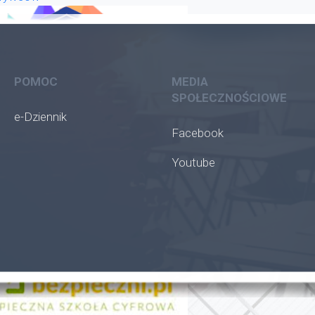
POMOC
MEDIA
SPOŁECZNOŚCIOWE
e-Dziennik
Facebook
Youtube
oła