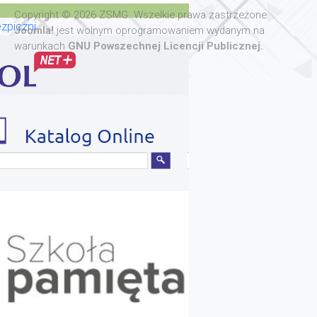
Copyright © 2026 ZSMG. Wszelkie prawa zastrzeżone.
zpiczni
Joomla!
jest wolnym oprogramowaniem wydanym na
warunkach
GNU Powszechnej Licencji Publicznej.