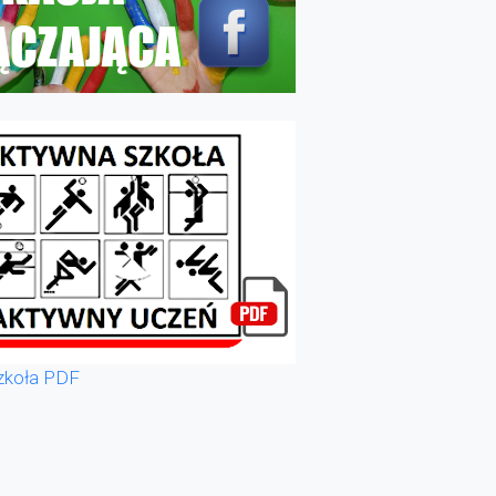
zkoła PDF