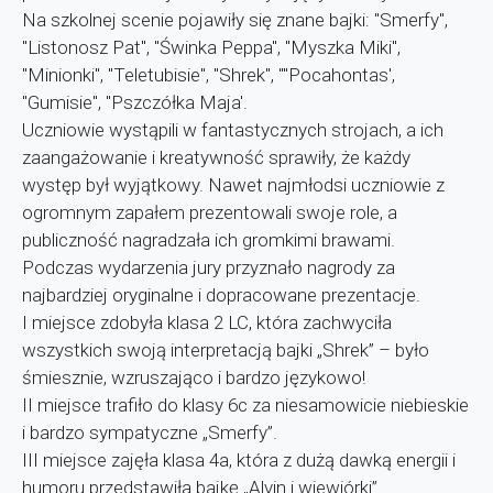
Na szkolnej scenie pojawiły się znane bajki: "Smerfy",
"Listonosz Pat", "Świnka Peppa", "Myszka Miki",
"Minionki", "Teletubisie", "Shrek", ""Pocahontas',
"Gumisie", "Pszczółka Maja'.
Uczniowie wystąpili w fantastycznych strojach, a ich
zaangażowanie i kreatywność sprawiły, że każdy
występ był wyjątkowy. Nawet najmłodsi uczniowie z
ogromnym zapałem prezentowali swoje role, a
publiczność nagradzała ich gromkimi brawami.
Podczas wydarzenia jury przyznało nagrody za
najbardziej oryginalne i dopracowane prezentacje.
I miejsce zdobyła klasa 2 LC, która zachwyciła
wszystkich swoją interpretacją bajki „Shrek” – było
śmiesznie, wzruszająco i bardzo językowo!
II miejsce trafiło do klasy 6c za niesamowicie niebieskie
i bardzo sympatyczne „Smerfy”.
III miejsce zajęła klasa 4a, która z dużą dawką energii i
humoru przedstawiła bajkę „Alvin i wiewiórki”.