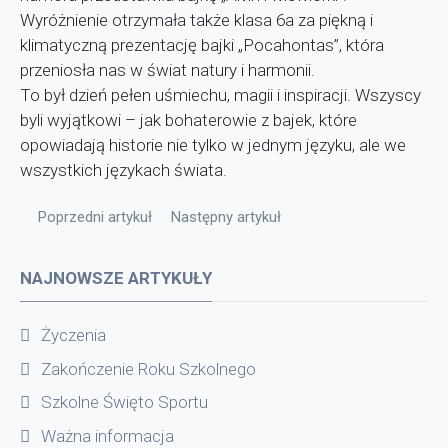
Wyróżnienie otrzymała także klasa 6a za piękną i
klimatyczną prezentację bajki „Pocahontas”, która
przeniosła nas w świat natury i harmonii.
To był dzień pełen uśmiechu, magii i inspiracji. Wszyscy
byli wyjątkowi – jak bohaterowie z bajek, które
opowiadają historie nie tylko w jednym języku, ale we
wszystkich językach świata.
Poprzedni artykuł: Uczniowie Zespołu Szkół w Miejskiej Górce 
Następny artykuł: ŻYCZENIA
Poprzedni artykuł
Następny artykuł
NAJNOWSZE ARTYKUŁY
Życzenia
Zakończenie Roku Szkolnego
Szkolne Święto Sportu
Ważna informacja