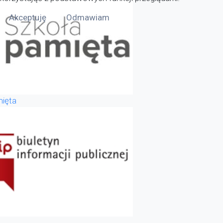
Akceptuję
Odmawiam
ięta