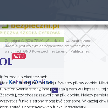
Copyright © 2026 ZSMG. Wszelkie prawa zastrzeżone.
zpiczni
Joomla!
jest wolnym oprogramowaniem wydanym na
warunkach
GNU Powszechnej Licencji Publicznej.
Informacja o ciasteczkach
Na naszej stronie internetowej używamy plików cookie. Niekt
funkcjonowania strony, inne pomagają nam w ulepszaniu tej 
Zdecyduj, czy chcesz zezwolić na pliki cookie. Należy pamięta
wszystkie funkcje strony mogą być dostępne. W każdej chw
korzystająć z podstawowych funkcji przeglądarki.