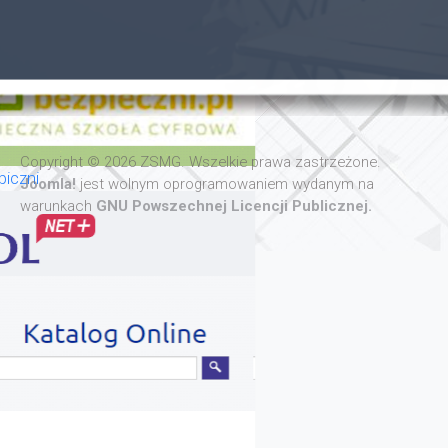
Copyright © 2026 ZSMG. Wszelkie prawa zastrzeżone.
iczni
Joomla!
jest wolnym oprogramowaniem wydanym na
warunkach
GNU Powszechnej Licencji Publicznej.