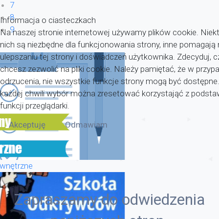
7
8
Informacja o ciasteczkach
9
Na naszej stronie internetowej używamy plików cookie. Niekt
nich są niezbędne dla funkcjonowania strony, inne pomagaj
ulepszaniu tej strony i doświadczeń użytkownika. Zdecyduj, c
chcesz zezwolić na pliki cookie. Należy pamiętać, że w przyp
odrzucenia, nie wszystkie funkcje strony mogą być dostępne
każdej chwili wybór można zresetować korzystająć z pods
funkcji przeglądarki.
Akceptuję
Odmawiam
wnętrzne
Zapraszamy do odwiedzenia