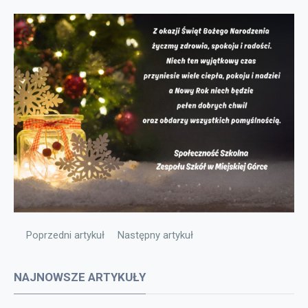
Poprzedni artykuł: FERIE Z ORKIESTROWYM BRZMIENIEM
Następny artykuł: Uczniowie klasy VIII w p
Poprzedni artykuł
Następny artykuł
NAJNOWSZE ARTYKUŁY