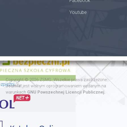
Facebook
Youtube
oła
Copyright © 2026 ZSMG. Wszelkie prawa zastrzeżone.
zpiczni
Joomla!
jest wolnym oprogramowaniem wydanym na
warunkach
GNU Powszechnej Licencji Publicznej.