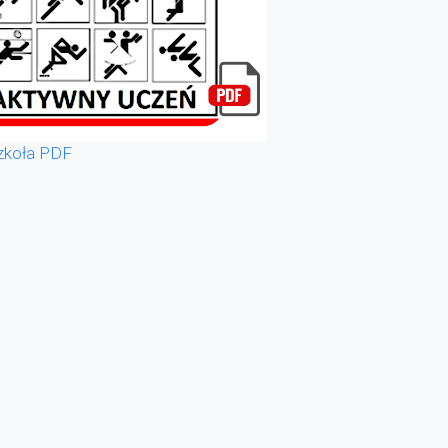
zkoła PDF