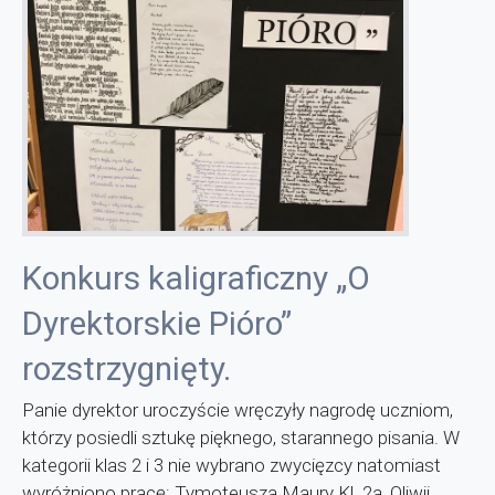
Konkurs kaligraficzny „O
Dyrektorskie Pióro”
rozstrzygnięty.
Panie dyrektor uroczyście wręczyły nagrodę uczniom,
którzy posiedli sztukę pięknego, starannego pisania. W
kategorii klas 2 i 3 nie wybrano zwycięzcy natomiast
wyróżniono pracę: Tymoteusza Maury Kl. 2a, Oliwii