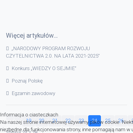
Więcej artykułów…
„NARODOWY PROGRAM ROZWOJU
CZYTELNICTWA 2.0. NA LATA 2021-2025”
Konkurs „WIEDZY O SEJMIE”
Poznaj Polskę
Egzamin zawodowy
Informacja o ciasteczkach
19
20
21
22
23
24
25
26
Na naszej stronie internetowej używamy plików cookie. Niekt
niezbędne dla funkcjonowania strony, inne pomagają nam w u
Strona 24 z 28