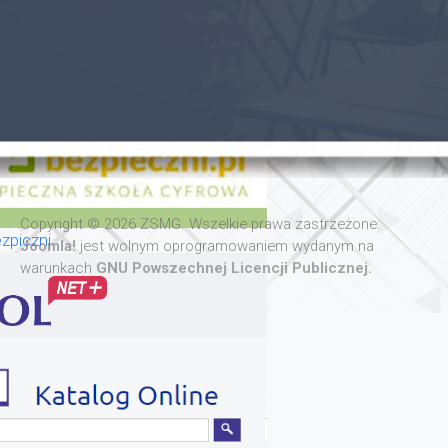
Copyright © 2026 ZSMG. Wszelkie prawa zastrzeżone.
zpiczni
Joomla!
jest wolnym oprogramowaniem wydanym na
warunkach
GNU Powszechnej Licencji Publicznej.