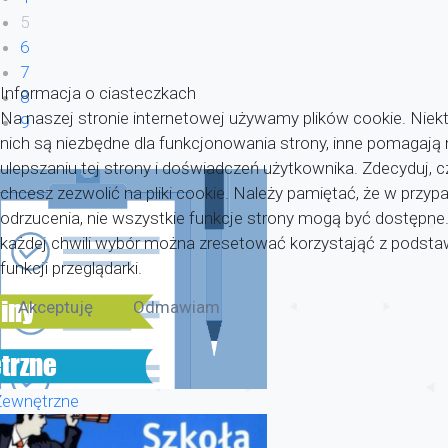
5
6
7
Informacja o ciasteczkach
8
Na naszej stronie internetowej używamy plików cookie. Niekt
9
nich są niezbędne dla funkcjonowania strony, inne pomagaj
ulepszaniu tej strony i doświadczeń użytkownika. Zdecyduj, c
chcesz zezwolić na pliki cookie. Należy pamiętać, że w przyp
odrzucenia, nie wszystkie funkcje strony mogą być dostępne
każdej chwili wybór można zresetować korzystająć z pods
funkcji przeglądarki.
Akceptuję
Odmawiam
Zewnętrzne