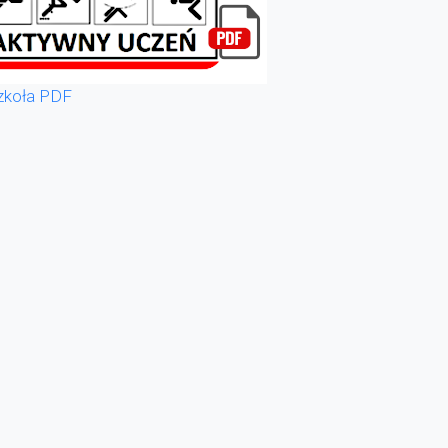
zkoła PDF